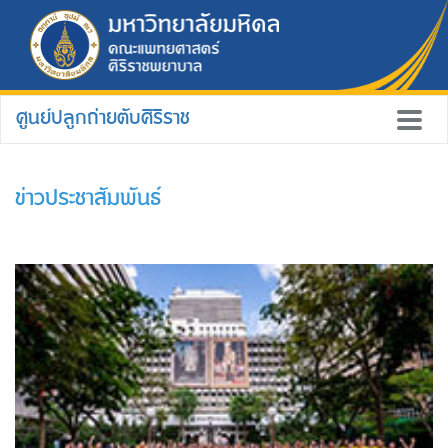
ศูนย์ปลูกถ่ายตับศิริราช
ข่าวประชาสัมพันธ์