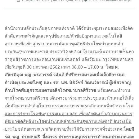
สำนักงานหลักประกันสุขภาพแห่งชาติ ได้จัดประชุมระดมสมองเพื่อจัด
ลำดับความสำคัญและสรุปข้อเสนอ/หัวข้อปัญหาและเทคโนโลยี
สุขภาพเพื่อเข้าสู่กระบวนการพัฒนาชุดสิทธิประโยชน์ระบบหลัก
ประกันสุขภาพแห่งชาติ ประจำปี 2562 ณ โรงแรมเซ็นทราบายเซ็นทา
ราศูนย์ราชการและคอนเวนชันเซ็นเตอร์ แจ้งวัฒนะ กรุงเทพมหานคร
เมื่อวันพุธที่ 30 มกราคม 2562 เวลา 08.00 – 17.00 น.
โดย ศ.
เกียรติคุณ พญ. พรสวรรค์ วสันต์
ที่ปรึกษาสมาคมเพื่อเด็กพิการแต่
กำเนิด(ประเทศไทย)
และ
รศ. นพ. นิธิวัชร์ วัฒนวิจารณ์
ผู้เชี่ยวชาญ
ด้านโรคพันธุกรรมเมตาบอลิกโรงพยาบาลศิริราช
พร้อมคณะทำงาน
จากโรงพยาบาลศิริราช
เดินทางมา
ร่วมการประชุมและนำเสนอให้เล็ง
เห็นถึงความสำคัญในการตรวจกรองทารกแรกเกิดแบบเพิ่มจำนวนโรค
และการรักษาโรคพันธุกรรมเมตาบอลิก เพื่อผลักดันเข้าสู่กระบวนการ
พัฒนาชุดสิทธิประโยชน์ระบบหลักประกันสุขภาพแห่งชาติ อันจะเป็น
ประโยชน์ต่อทารกแรกเกิดทุกรายที่จะได้รับการตรวจทั่วประเทศ
โดยมี
รศ. พญ. ประสบศรี อึ้งถาวร ประธานอนุกรรมการกำหนดประเภทและ