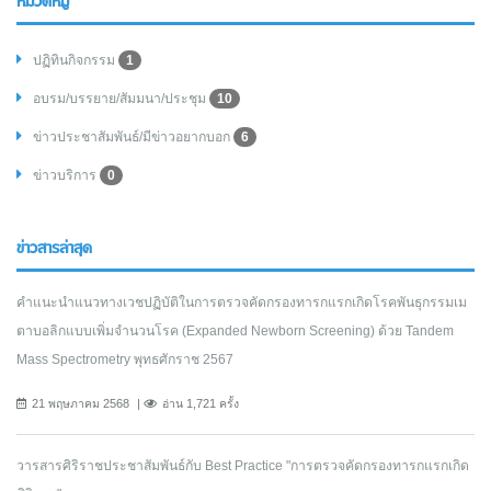
หมวดหมู่
ปฏิทินกิจกรรม
1
อบรม/บรรยาย/สัมมนา/ประชุม
10
ข่าวประชาสัมพันธ์/มีข่าวอยากบอก
6
ข่าวบริการ
0
ข่าวสารล่าสุด
คำแนะนำแนวทางเวชปฏิบัติในการตรวจคัดกรองทารกแรกเกิดโรคพันธุกรรมเม
ตาบอลิกแบบเพิ่มจำนวนโรค (Expanded Newborn Screening) ด้วย Tandem
Mass Spectrometry พุทธศักราช 2567
21 พฤษภาคม 2568
อ่าน 1,721 ครั้ง
วารสารศิริราชประชาสัมพันธ์กับ Best Practice "การตรวจคัดกรองทารกแรกเกิด