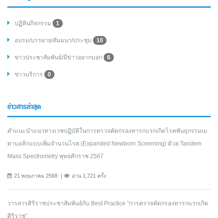
ปฏิทินกิจกรรม
1
อบรม/บรรยาย/สัมมนา/ประชุม
10
ข่าวประชาสัมพันธ์/มีข่าวอยากบอก
6
ข่าวบริการ
0
ข่าวสารล่าสุด
คำแนะนำแนวทางเวชปฏิบัติในการตรวจคัดกรองทารกแรกเกิดโรคพันธุกรรมเม
ตาบอลิกแบบเพิ่มจำนวนโรค (Expanded Newborn Screening) ด้วย Tandem
Mass Spectrometry พุทธศักราช 2567
21 พฤษภาคม 2568
อ่าน 1,721 ครั้ง
วารสารศิริราชประชาสัมพันธ์กับ Best Practice "การตรวจคัดกรองทารกแรกเกิด
ศิริราช"