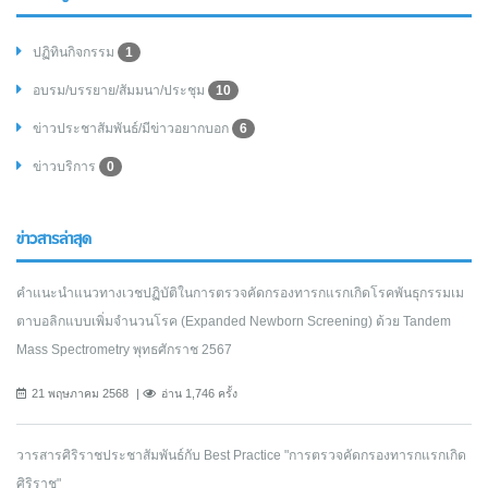
ปฏิทินกิจกรรม
1
อบรม/บรรยาย/สัมมนา/ประชุม
10
ข่าวประชาสัมพันธ์/มีข่าวอยากบอก
6
ข่าวบริการ
0
ข่าวสารล่าสุด
คำแนะนำแนวทางเวชปฏิบัติในการตรวจคัดกรองทารกแรกเกิดโรคพันธุกรรมเม
ตาบอลิกแบบเพิ่มจำนวนโรค (Expanded Newborn Screening) ด้วย Tandem
Mass Spectrometry พุทธศักราช 2567
21 พฤษภาคม 2568
อ่าน 1,746 ครั้ง
วารสารศิริราชประชาสัมพันธ์กับ Best Practice "การตรวจคัดกรองทารกแรกเกิด
ศิริราช"