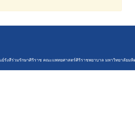
ูนย์รังสีร่วมรักษาศิริราช คณะแพทยศาสตร์ศิริราชพยาบาล มหาวิทยาลัยมหิ