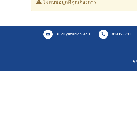
ไม่พบข้อมูลที่คุณต้องการ
si_cir@mahidol.edu
024198731
ศ