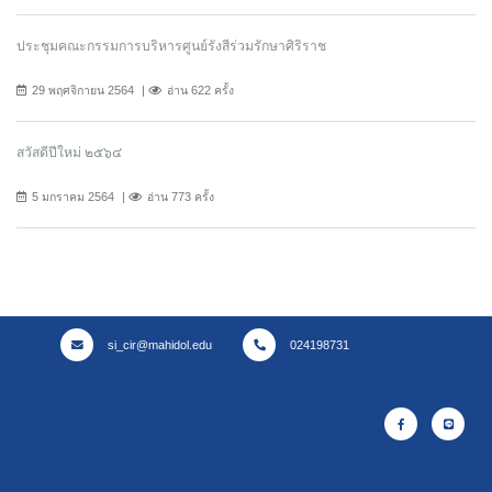
ประชุมคณะกรรมการบริหารศูนย์รังสีร่วมรักษาศิริราช
29 พฤศจิกายน 2564
อ่าน 622 ครั้ง
สวัสดีปีใหม่ ๒๕๖๔
5 มกราคม 2564
อ่าน 773 ครั้ง
si_cir@mahidol.edu
024198731