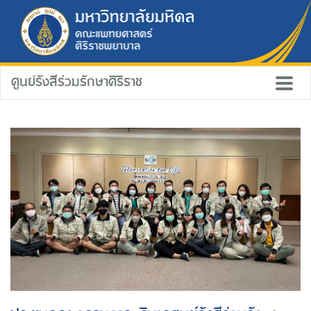
ศูนย์รังสีร่วมรักษาศิริราช