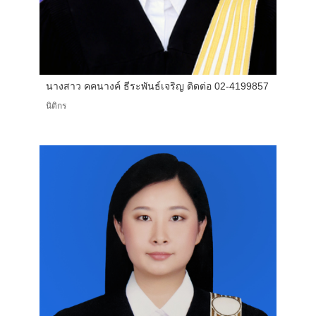
นางสาว คคนางค์ ธีระพันธ์เจริญ ติดต่อ 02-4199857
นิติกร