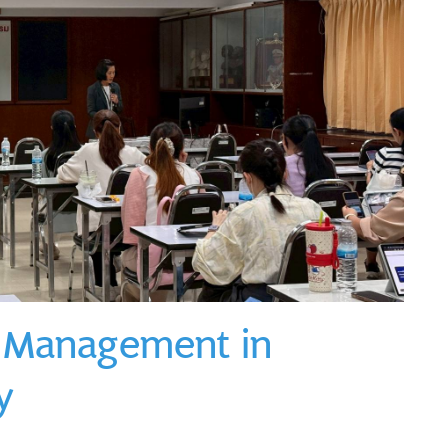
sk Management in
y