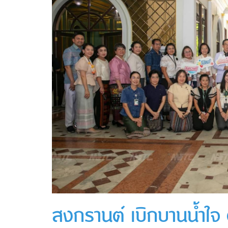
สงกรานต์ เบิกบานน้ำใจ ศิ