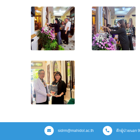
sidrm@mahidol.ac.th
ตึกผู้ป่วยนอก