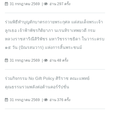
31 กรกฎาคม 2569
อ่าน 297 ครั้ง
ร่วมพิธีทำบุญตักบาตรถวายพระกุศล แด่สมเด็จพระเจ้า
ลูกเธอ เจ้าฟ้าพัชรกิติยาภา นเรนทิราเทพยวดี กรม
หลวงราชสาริณีสิริพัชร มหาวัชรราชธิดา ในวาระครบ
๑๕ วัน (ปัณรสมวาร) แห่งการสิ้นพระชนม์
31 กรกฎาคม 2569
อ่าน 48 ครั้ง
ร่วมกิจกรรม No Gift Policy ศิริราช คณะแพทย์
คุณธรรมรวมพลังต่อต้านคอร์รัปชั่น
31 กรกฎาคม 2569
อ่าน 376 ครั้ง