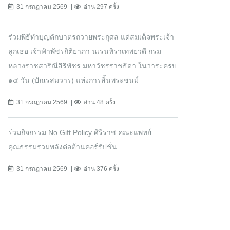
31 กรกฎาคม 2569
อ่าน 297 ครั้ง
ร่วมพิธีทำบุญตักบาตรถวายพระกุศล แด่สมเด็จพระเจ้า
ลูกเธอ เจ้าฟ้าพัชรกิติยาภา นเรนทิราเทพยวดี กรม
หลวงราชสาริณีสิริพัชร มหาวัชรราชธิดา ในวาระครบ
๑๕ วัน (ปัณรสมวาร) แห่งการสิ้นพระชนม์
31 กรกฎาคม 2569
อ่าน 48 ครั้ง
ร่วมกิจกรรม No Gift Policy ศิริราช คณะแพทย์
คุณธรรมรวมพลังต่อต้านคอร์รัปชั่น
31 กรกฎาคม 2569
อ่าน 376 ครั้ง