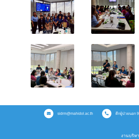
sidrm@mahidol.ac.th
ตึกผู้ป่วยนอก
งานบริห