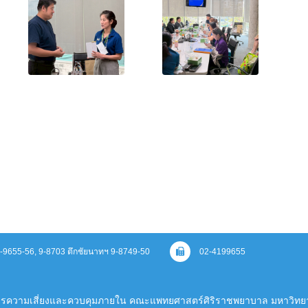
 9-9655-56, 9-8703 ตึกชัยนาทฯ 9-8749-50
02-4199655
ารความเสี่ยงและควบคุมภายใน คณะแพทยศาสตร์ศิริราชพยาบาล มหาวิทยา