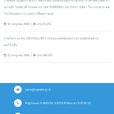
ร่วมพิธีทำบุญตักบาตรถวายพระกุศล แด่สมเด็จพระเจ้าลูกเธอ เจ้าฟ้าพัชรกิติยาภา
นเรนทิราเทพยวดี กรมหลวงราชสาริณีสิริพัชร มหาวัชรราชธิดา ในวาระครบ ๑๕
วัน (ปัณรสมวาร) แห่งการสิ้นพระชนม์
31 กรกฎาคม 2569
อ่าน 51 ครั้ง
ร่วมกิจกรรม No Gift Policy ศิริราช คณะแพทย์คุณธรรมรวมพลังต่อต้าน
คอร์รัปชั่น
31 กรกฎาคม 2569
อ่าน 380 ครั้ง
sidrm@mahidol.ac.th
ตึกผู้ป่วยนอก 9-9655-56, 9-8703 ตึกชัยนาทฯ 9-8749-50