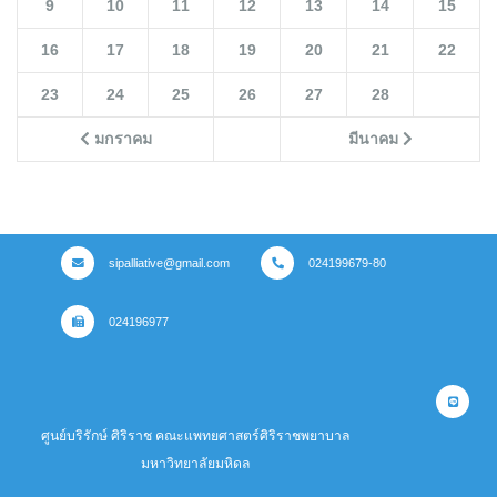
9
10
11
12
13
14
15
16
17
18
19
20
21
22
23
24
25
26
27
28
มกราคม
มีนาคม
sipalliative@gmail.com
024199679-80
024196977
ศูนย์บริรักษ์ ศิริราช คณะแพทยศาสตร์ศิริราชพยาบาล
มหาวิทยาลัยมหิดล