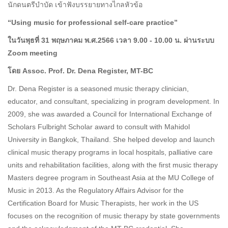
นักดนตรีบำบัด เข้าฟังบรรยายทางไกลหัวข้อ
“Using music for professional self-care practice”
ในวันพุธที่ 31
พฤษภาคม พ.ศ.2566
เวลา 9.00 - 10.00
น. ผ่านระบบ
Zoom meeting
โดย Assoc. Prof. Dr. Dena Register, MT-BC
Dr. Dena Register is a seasoned music therapy clinician,
educator, and consultant, specializing in program development. In
2009, she was awarded a Council for International Exchange of
Scholars Fulbright Scholar award to consult with Mahidol
University in Bangkok, Thailand. She helped develop and launch
clinical music therapy programs in local hospitals, palliative care
units and rehabilitation facilities, along with the first music therapy
Masters degree program in Southeast Asia at the MU College of
Music in 2013. As the Regulatory Affairs Advisor for the
Certification Board for Music Therapists, her work in the US
focuses on the recognition of music therapy by state governments