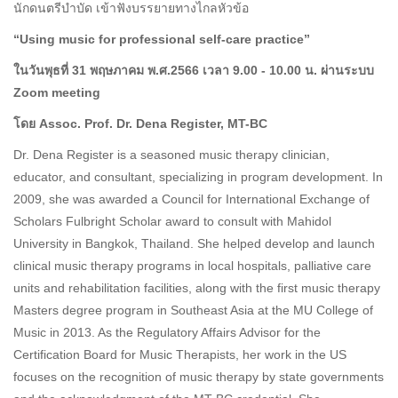
นักดนตรีบำบัด เข้าฟังบรรยายทางไกลหัวข้อ
“Using music for professional self-care practice”
ในวันพุธที่ 31
พฤษภาคม พ.ศ.2566
เวลา 9.00 - 10.00
น. ผ่านระบบ
Zoom meeting
โดย Assoc. Prof. Dr. Dena Register, MT-BC
Dr. Dena Register is a seasoned music therapy clinician,
educator, and consultant, specializing in program development. In
2009, she was awarded a Council for International Exchange of
Scholars Fulbright Scholar award to consult with Mahidol
University in Bangkok, Thailand. She helped develop and launch
clinical music therapy programs in local hospitals, palliative care
units and rehabilitation facilities, along with the first music therapy
Masters degree program in Southeast Asia at the MU College of
Music in 2013. As the Regulatory Affairs Advisor for the
Certification Board for Music Therapists, her work in the US
focuses on the recognition of music therapy by state governments