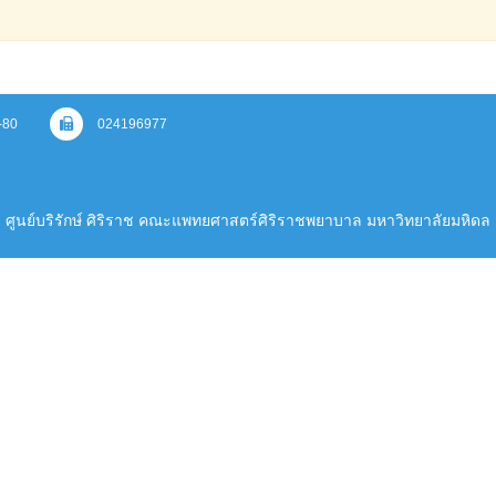
-80
024196977
ศูนย์บริรักษ์ ศิริราช คณะแพทยศาสตร์ศิริราชพยาบาล มหาวิทยาลัยมหิดล