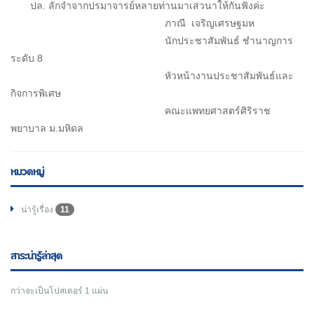
ปล. ลักจำจากปรมาจารย์หลายท่านมาเสวนาให้กันฟังค่ะ
ภาณี เจริญเศรษฐมห
นักประชาสัมพันธ์ ชำนาญการ
ระดับ 8
หัวหน้างานประชาสัมพันธ์และ
กิจการพิเศษ
คณะแพทยศาสตร์ศิริราช
พยาบาล ม.มหิดล
หมวดหมู่
น่ารู้เรื่อง
11
สาระน่ารู้ล่าสุด
กว่าจะเป็นโปสเตอร์ 1 แผ่น