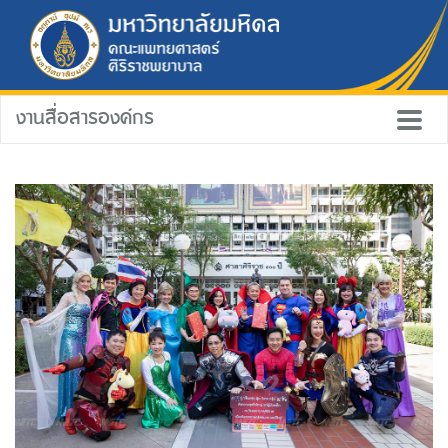
งานสื่อสารองค์กร