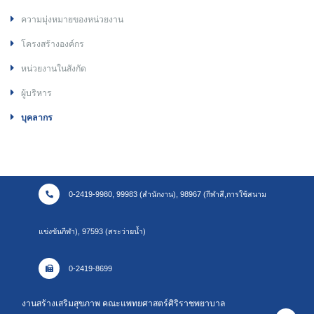
ความมุ่งหมายของหน่วยงาน
โครงสร้างองค์กร
หน่วยงานในสังกัด
ผู้บริหาร
บุคลากร
0-2419-9980, 99983 (สำนักงาน), 98967 (กีฬาสี,การใช้สนาม
แข่งขันกีฬา), 97593 (สระว่ายน้ำ)
0-2419-8699
งานสร้างเสริมสุขภาพ คณะแพทยศาสตร์ศิริราชพยาบาล