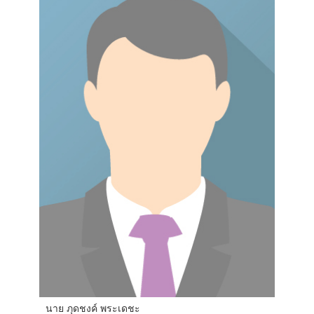
นาย ภุดชงค์ พระเดชะ