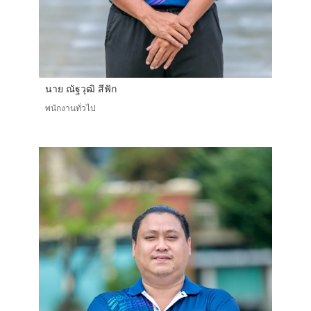
นาย ณัฐวุฒิ สีฟัก
พนักงานทั่วไป