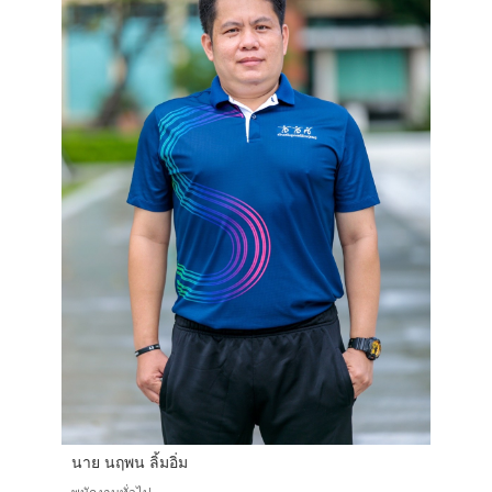
นาย นฤพน ลิ้มอิ่ม