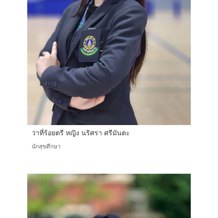
ว่าที่ร้อยตรี หญิง นริศรา ศรีมันตะ
นักสุขศึกษา