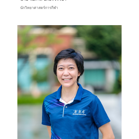
นักวิทยาศาสตร์การกีฬา