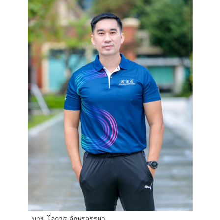
นาย โอภาส อักษรจรรยา