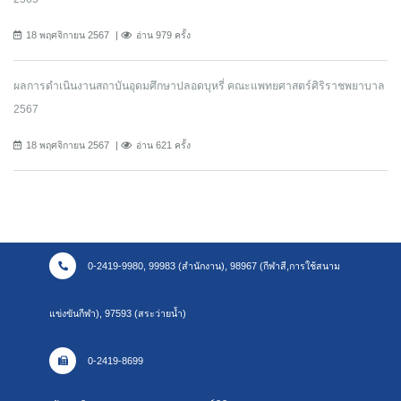
18 พฤศจิกายน 2567
อ่าน 979 ครั้ง
ผลการดำเนินงานสถาบันอุดมศึกษาปลอดบุหรี่ คณะแพทยศาสตร์ศิริราชพยาบาล
2567
18 พฤศจิกายน 2567
อ่าน 621 ครั้ง
0-2419-9980, 99983 (สำนักงาน), 98967 (กีฬาสี,การใช้สนาม
แข่งขันกีฬา), 97593 (สระว่ายน้ำ)
0-2419-8699