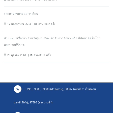
รายการอาหารแลกเปลี่ยน
17 พฤศจิกายน 2564
อ่าน 5037 ครั้ง
คำแนะนำเรื่องยา สำหรับผู้ป่วยที่จะเข้ารับการรักษา หรือ มีนัดผ่าตัดในโรง
พยาบาลศิริราช
26 ตุลาคม 2564
อ่าน 3811 ครั้ง
0-2419-9980, 99983 (สำนักงาน), 98967 (กีฬาสี,การใช้สนาม
แข่งขันกีฬา), 97593 (สระว่ายน้ำ)