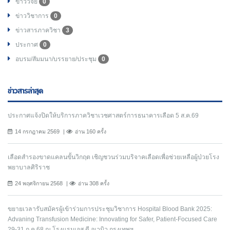
ข่าววิจัย
0
ข่าววิชาการ
0
ข่าวสารภาควิชา
3
ประกาศ
0
อบรม/สัมมนา/บรรยาย/ประชุม
0
ข่าวสารล่าสุด
ประกาศแจ้งปิดให้บริการภาควิชาเวชศาสตร์การธนาคารเลือด 5 ส.ค.69
14 กรกฎาคม 2569
อ่าน 160 ครั้ง
เลือดสำรองขาดแคลนขั้นวิกฤต เชิญชวนร่วมบริจาคเลือดเพื่อช่วยเหลือผู้ป่วยโรง
พยาบาลศิริราช
24 พฤศจิกายน 2568
อ่าน 308 ครั้ง
ขยายเวลารับสมัครผู้เข้าร่วมการประชุมวิชาการ Hospital Blood Bank 2025:
Advaning Transfusion Medicine: Innovating for Safer, Patient-Focused Care
29-31 ก.ค.68 ณ โรงแรมเอส.ดี.อเวนิว กรุงเทพฯ