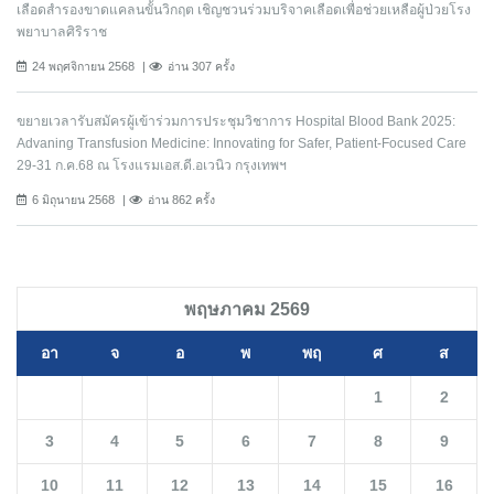
เลือดสำรองขาดแคลนขั้นวิกฤต เชิญชวนร่วมบริจาคเลือดเพื่อช่วยเหลือผู้ป่วยโรง
พยาบาลศิริราช
24 พฤศจิกายน 2568
อ่าน 307 ครั้ง
ขยายเวลารับสมัครผู้เข้าร่วมการประชุมวิชาการ Hospital Blood Bank 2025:
Advaning Transfusion Medicine: Innovating for Safer, Patient-Focused Care
29-31 ก.ค.68 ณ โรงแรมเอส.ดี.อเวนิว กรุงเทพฯ
6 มิถุนายน 2568
อ่าน 862 ครั้ง
พฤษภาคม 2569
อา
จ
อ
พ
พฤ
ศ
ส
1
2
3
4
5
6
7
8
9
10
11
12
13
14
15
16