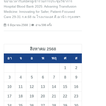
ขยายเวลารับสมัครผู้เข้าร่วมการประชุมวิชาการ
Hospital Blood Bank 2025: Advaning Transfusion
Medicine: Innovating for Safer, Patient-Focused
Care 29-31 ก.ค.68 ณ โรงแรมเอส.ดี.อเวนิว กรุงเทพฯ
6 มิถุนายน 2568
อ่าน 596 ครั้ง
สิงหาคม 2568
อา
จ
อ
พ
พฤ
ศ
ส
1
2
3
4
5
6
7
8
9
10
11
12
13
14
15
16
17
18
19
20
21
22
23
24
25
26
27
28
29
30