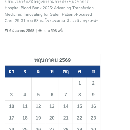
ขยายเวลารับสมัครผู้เข้าร่วมการประชุมวิชาการ
Hospital Blood Bank 2025: Advaning Transfusion
Medicine: Innovating for Safer, Patient-Focused
Care 29-31 ก.ค.68 ณ โรงแรมเอส.ดี.อเวนิว กรุงเทพฯ
6 มิถุนายน 2568
อ่าน 598 ครั้ง
พฤษภาคม 2569
อา
จ
อ
พ
พฤ
ศ
ส
1
2
3
4
5
6
7
8
9
10
11
12
13
14
15
16
17
18
19
20
21
22
23
24
25
26
27
28
29
30