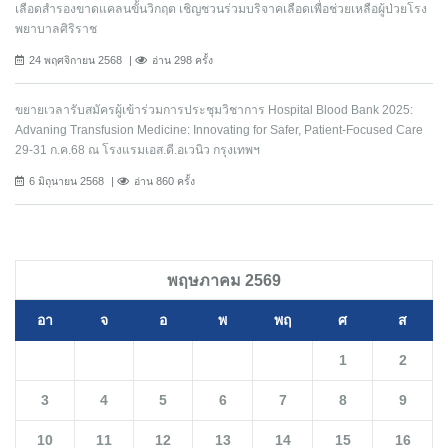
เลือดสำรองขาดแคลนขั้นวิกฤต เชิญชวนร่วมบริจาคเลือดเพื่อช่วยเหลือผู้ป่วยโรง
พยาบาลศิริราช
24 พฤศจิกายน 2568
อ่าน 298 ครั้ง
ขยายเวลารับสมัครผู้เข้าร่วมการประชุมวิชาการ Hospital Blood Bank 2025:
Advaning Transfusion Medicine: Innovating for Safer, Patient-Focused Care
29-31 ก.ค.68 ณ โรงแรมเอส.ดี.อเวนิว กรุงเทพฯ
6 มิถุนายน 2568
อ่าน 860 ครั้ง
พฤษภาคม 2569
อา
จ
อ
พ
พฤ
ศ
ส
1
2
3
4
5
6
7
8
9
10
11
12
13
14
15
16