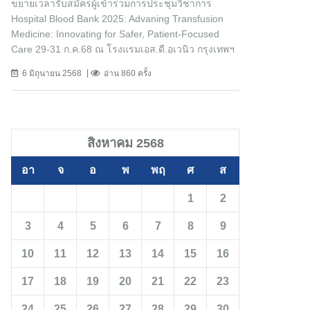
ขยายเวลารับสมัครผู้เข้าร่วมการประชุมวิชาการ
Hospital Blood Bank 2025: Advaning Transfusion
Medicine: Innovating for Safer, Patient-Focused
Care 29-31 ก.ค.68 ณ โรงแรมเอส.ดี.อเวนิว กรุงเทพฯ
6 มิถุนายน 2568
อ่าน 860 ครั้ง
สิงหาคม 2568
อา
จ
อ
พ
พฤ
ศ
ส
1
2
3
4
5
6
7
8
9
10
11
12
13
14
15
16
17
18
19
20
21
22
23
24
25
26
27
28
29
30