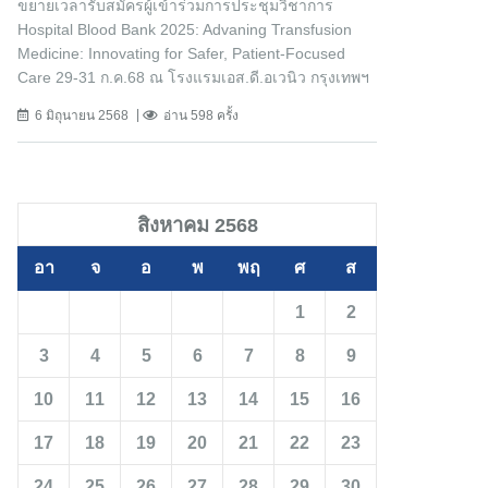
ขยายเวลารับสมัครผู้เข้าร่วมการประชุมวิชาการ
Hospital Blood Bank 2025: Advaning Transfusion
Medicine: Innovating for Safer, Patient-Focused
Care 29-31 ก.ค.68 ณ โรงแรมเอส.ดี.อเวนิว กรุงเทพฯ
6 มิถุนายน 2568
อ่าน 598 ครั้ง
สิงหาคม 2568
อา
จ
อ
พ
พฤ
ศ
ส
1
2
3
4
5
6
7
8
9
10
11
12
13
14
15
16
17
18
19
20
21
22
23
24
25
26
27
28
29
30