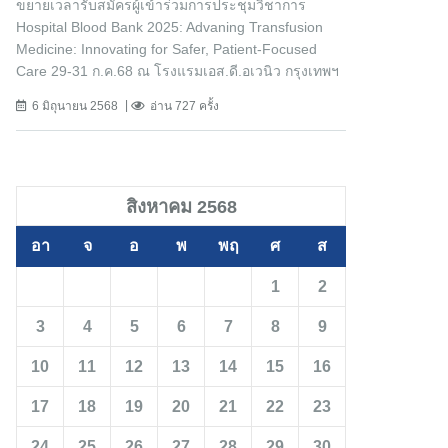
ขยายเวลารับสมัครผู้เข้าร่วมการประชุมวิชาการ
Hospital Blood Bank 2025: Advaning Transfusion
Medicine: Innovating for Safer, Patient-Focused
Care 29-31 ก.ค.68 ณ โรงแรมเอส.ดี.อเวนิว กรุงเทพฯ
6 มิถุนายน 2568
อ่าน 727 ครั้ง
สิงหาคม 2568
อา
จ
อ
พ
พฤ
ศ
ส
1
2
3
4
5
6
7
8
9
10
11
12
13
14
15
16
17
18
19
20
21
22
23
24
25
26
27
28
29
30