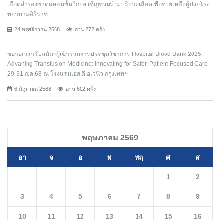
เลือดสำรองขาดแคลนขั้นวิกฤต เชิญชวนร่วมบริจาคเลือดเพื่อช่วยเหลือผู้ป่วยโรง
พยาบาลศิริราช
24 พฤศจิกายน 2568
อ่าน 272 ครั้ง
ขยายเวลารับสมัครผู้เข้าร่วมการประชุมวิชาการ Hospital Blood Bank 2025:
Advaning Transfusion Medicine: Innovating for Safer, Patient-Focused Care
29-31 ก.ค.68 ณ โรงแรมเอส.ดี.อเวนิว กรุงเทพฯ
6 มิถุนายน 2568
อ่าน 602 ครั้ง
พฤษภาคม 2569
อา
จ
อ
พ
พฤ
ศ
ส
1
2
3
4
5
6
7
8
9
10
11
12
13
14
15
16