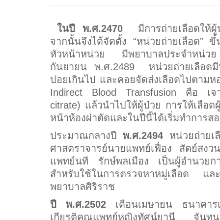
ในปี พ.ศ.
2470
มีการถ่ายเลือดให้ผู้
จากนั้นจึงได้จัดตั้ง
“หน่วยถ่ายเลือด” ข
หัวหน้าหน่วย มีพยาบาลประจำหน่
กันยายน พ.ศ.2489 หน่วยถ่ายเลือดมีหน้า
บ่อยเกินไป และคอยจัดส่งเลือดไปตามหอ
Indirect Blood Transfusion คือ เจาะ
citrate) แล้วนำไปให้ผู้ป่วย การให้เลือดผู
หน้าห้องผ่าตัดและในปีนี้ได้เริ่มทำการสอ
ประมาณกลางปี
พ.ศ.
2494
หน่วยถ่ายเล
ศาสตราจารย์นายแพทย์เฟื่อง สัตย์สงว
แพทย์นที รักษ์พลเมือง เป็นผู้อำนวยก
สำหรับใช้ในการตรวจหาหมู่เลือด และในป
พยาบาลศิริราช
ปี พ.ศ.
2502
เดือนเมษายน ธนาคารเ
เกียรติคุณแพทย์หญิงทัศน์ยานี จันทนยิ