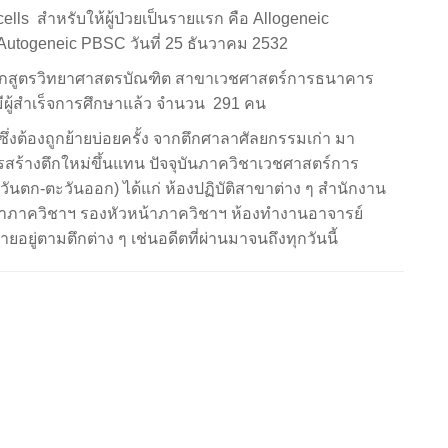
ells สำหรับให้ผู้ป่วยเป็นรายแรก คือ Allogeneic
 Autogeneic PBSC วันที่ 25 ธันวาคม 2532
ติหลักสูตรวิทยาศาสตรบัณฑิต สาขาเวชศาสตร์การธนาคาร
บันมีผู้สำเร็จการศึกษาแล้ว จำนวน 291 คน
ต้องถูกย้ายบ่อยครั้ง จากตึกศาลาศัลยกรรมเก่า มา
ารสร้างตึกใหม่ขึ้นแทน ปัจจุบันภาควิชาเวชศาสตร์การ
 (ตะวันตก-ตะวันออก) ได้แก่ ห้องปฏิบัติสาขาต่าง ๆ สำนักงาน
้าภาควิชาฯ รองหัวหน้าภาควิชาฯ ห้องทำงานอาจารย์
ยู่ตามตึกต่าง ๆ เช่นอดีตที่ผ่านมาจนถึงทุกวันนี้