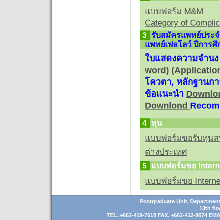
แบบฟอร์ม M&M
Category of Complic
3
รับสมัครแพทย์ประจ
แพทย์เฟลโลว์ ปีการศ
ใบแสดงความจำนง
word)
(Applicatio
โควตา, หลักฐานการ
ข้อแนะนำ
Downlo
Downlond
Recom
4
ทุน
แบบฟอร์มขอรับทุนส
ต่างประเทศ
5
แบบฟอร์มขอ Inter
แบบฟอร์มขอ Interne
Postgraduate Unit, Department o
13th fl
TEL. +662-419-7618 FAX. +662-412-9674 EMA