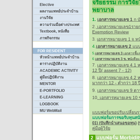
จริยธรรม การวิจ
Elective
พยาบาล
ผลงานแพทย์ประจำบ้าน
งานวิจัย
1.
เอกสารหมายเลข 1
ก บ
ความร่วมมือต่างประเทศ
2.
เอกสารหมายเลข1รายก
Textbook, หนังสือ
Exemption Review
ภาพกิจกรรม
3.
เอกสารหมายเลข 1 จ หน
4.
เอกสารหมายเลข 2
แบบ
FOR RESIDENT
5.
เอกสารหมายเลข 3
เอกสารชี้แ
หัวหน้าแพทย์ประจำบ้าน
6
เอกสารหมายเลข 3 ข.
ห
นังสือ
ตารางปฏิบัติงาน
7.
เอกสารหมายเลข 4.1 หนั
12 ปี( assent 7 - 12)
ACADEMIC ACTIVITY
คู่มือปฏิบัติงาน
8.
เอกสารหมายเลข 4.2 หน
มากกว่า 12 - ต่ำกว่า 18 ป
MENTOR
9.
เอกสารหมายเลข 9 ตาร
E-PORTFOLIO
10
. เอกสารหมายเลข 10 ขอ
E-LEARNING
LOGBOOK
MU WebMail
แบบฟอร์มขอปรับเปลี่ยนรา
แบบฟอร์มการขอรับทุนสนั
01)
(บันทึกนำเสนอขอทุน)
(
คู่มือผู้วิจัย
2
แบบฟอร์ม Morbidit