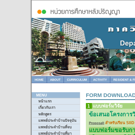
HOME
ABOUT
CURRICULUM
ACTIVITY
RESIDENT & 
FORM DOWNLOA
MENU
หน้าแรก
1
แบบฟอร์มวิจัย
เกี่ยวกับเรา
ข้อเสนอโครงการวิจ
หลักสูตร
แพทย์ประจำบ้านปัจจุบัน
สำหรับเรียน SIID
Proposal)
แพทย์ประจำบ้านที่จบ
แบบฟอร์มขอรับก
แพทย์ประจำบ้านที่มา