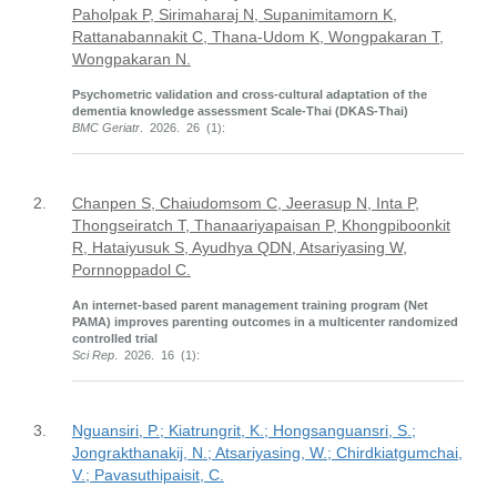
Paholpak P, Sirimaharaj N, Supanimitamorn K,
Rattanabannakit C, Thana-Udom K, Wongpakaran T,
Wongpakaran N.
Psychometric validation and cross-cultural adaptation of the
dementia knowledge assessment Scale-Thai (DKAS-Thai)
BMC Geriatr
. 2026. 26 (1):
2.
Chanpen S, Chaiudomsom C, Jeerasup N, Inta P,
Thongseiratch T, Thanaariyapaisan P, Khongpiboonkit
R, Hataiyusuk S, Ayudhya QDN, Atsariyasing W,
Pornnoppadol C.
An internet-based parent management training program (Net
PAMA) improves parenting outcomes in a multicenter randomized
controlled trial
Sci Rep
. 2026. 16 (1):
3.
Nguansiri, P.; Kiatrungrit, K.; Hongsanguansri, S.;
Jongrakthanakij, N.; Atsariyasing, W.; Chirdkiatgumchai,
V.; Pavasuthipaisit, C.