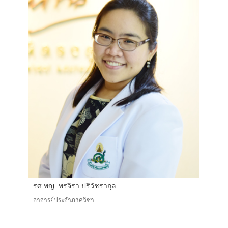
รศ.พญ. พรจิรา ปริวัชรากุล
อาจารย์ประจำภาควิชา