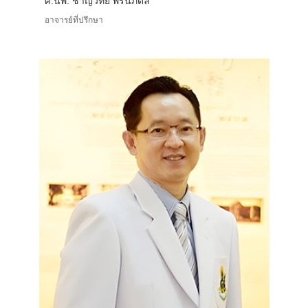
ศ.นพ. ชาญวิทย์ พรนภดล
อาจารย์ที่ปรึกษา