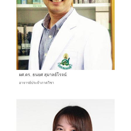
ผศ.ดร. ธนยศ สุมาลย์โรจน์
อาจารย์ประจำภาควิชา