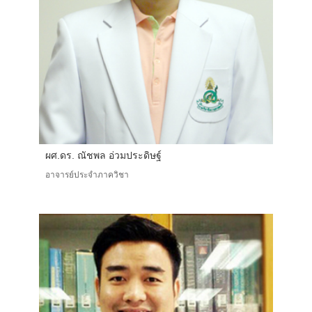
ผศ.ดร. ณัชพล อ่วมประดิษฐ์
อาจารย์ประจำภาควิชา