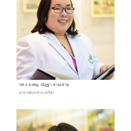
รศ.ร.อ.พญ. ณัฎฐา สายเสวย
อาจารย์ประจำภาควิชา