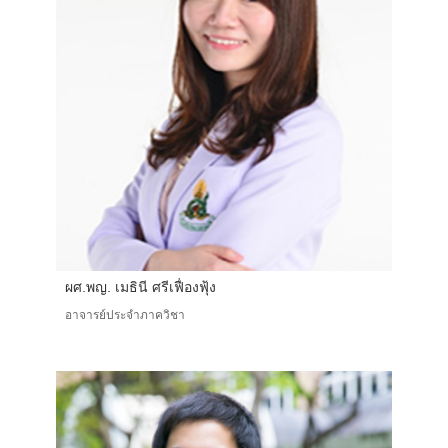
ผศ.พญ. เมธินี ศรีเฟื่องฟุ้ง
อาจารย์ประจำภาควิชา