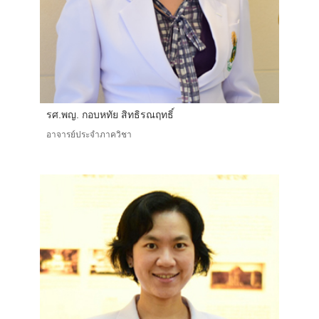
รศ.พญ. กอบหทัย สิทธิรณฤทธิ์
อาจารย์ประจำภาควิชา