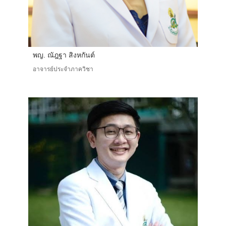
พญ. ณัฎฐา สิงหกันต์
อาจารย์ประจำภาควิชา