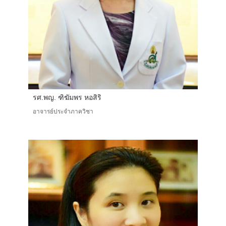
รศ.พญ. ฑิฆัมพร หอสิริ
อาจารย์ประจำภาควิชา