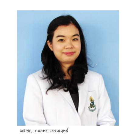
ผศ.พญ. กมลพร วรรณฤทธิ์