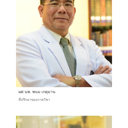
ผศ.นพ. พนม เกตุมาน
ที่ปรึกษาของภาควิชา