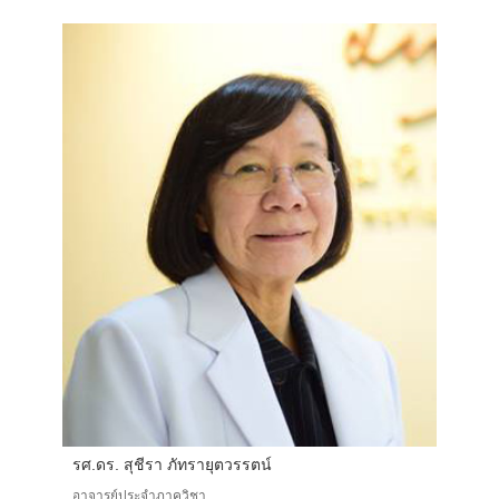
รศ.ดร. สุชีรา ภัทรายุตวรรตน์
อาจารย์ประจำภาควิชา