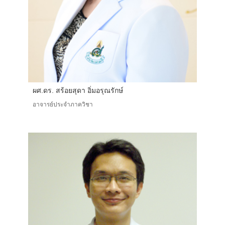
ผศ.ดร. สร้อยสุดา อิ่มอรุณรักษ์
อาจารย์ประจำภาควิชา