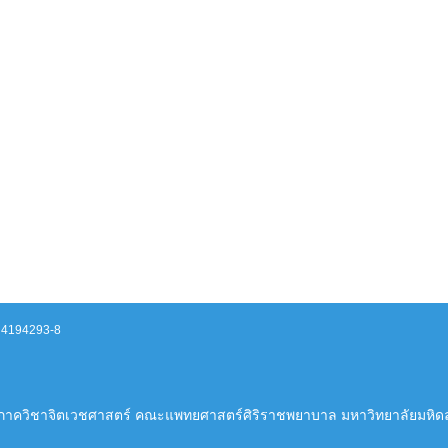
- 4194293-8
ภาควิชาจิตเวชศาสตร์ คณะแพทยศาสตร์ศิริราชพยาบาล มหาวิทยาลัยมหิด