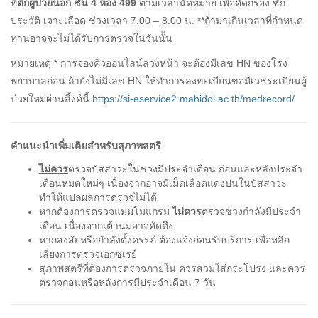
ที่
ตึกผู้ป่วยนอก ชั้น
4 ห้อง 499
ตามเวลานัดหมาย เพื่อคัดกรอง ซัก
ประวัติ เจาะเลือด ช่วงเวลา 7.00 – 8.00 น. **ถ้ามาเกินเวลาที่กำหนด
ท่านอาจจะไม่ได้รับการตรวจในวันนั้น
หมายเหตุ * การจองคิวออนไลน์ล่วงหน้า จะต้องมีเลข HN ของโรง
พยาบาลก่อน ถ้ายังไม่มีเลข HN ให้ทำการลงทะเบียนขอมีเวชระเบียนผู้
ป่วยใหม่ผ่านลิ้งค์นี้
https://si-eservice2.mahidol.ac.th/medrecord/
คำแนะนำเพิ่มเติมสำหรับสุภาพสตรี
ไม่ควร
ตรวจปัสสาวะในช่วงมีประจำเดือน ก่อนและหลังประจำ
เดือนหมดใหม่ๆ เนื่องจากอาจมีเม็ดเลือดแดงปนในปัสสาวะ
ทำให้แปลผลการตรวจไม่ได้
หากต้องการตรวจแมมโมแกรม
ไม่ควร
ตรวจช่วงกำลังมีประจำ
เดือน เนื่องจากเต้านมอาจคัดตึง
หากสงสัยหรือกำลังตั้งครรภ์ ต้องแจ้งก่อนรับบริการ เพื่อหลีก
เลี่ยงการตรวจเอกซเรย์
สุภาพสตรีที่ต้องการตรวจภายใน ควรสวมใส่กระโปรง และควร
ตรวจก่อนหรือหลังการมีประจำเดือน 7 วัน