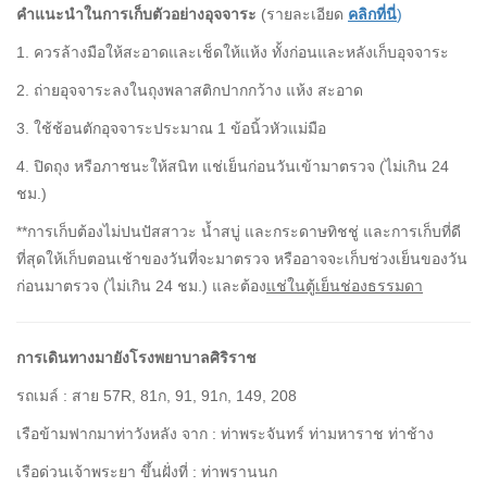
คำแนะนำในการเก็บตัวอย่างอุจจาระ
(รายละเอียด
คลิกที่นี่
)
1. ควรล้างมือให้สะอาดและเช็ดให้แห้ง ทั้งก่อนและหลังเก็บอุจจาระ
2. ถ่ายอุจจาระลงในถุงพลาสติกปากกว้าง แห้ง สะอาด
3. ใช้ช้อนตักอุจจาระประมาณ 1 ข้อนิ้วหัวแม่มือ
4. ปิดถุง หรือภาชนะให้สนิท แช่เย็นก่อนวันเข้ามาตรวจ (ไม่เกิน 24
ชม.)
**การเก็บต้องไม่ปนปัสสาวะ น้ำสบู่ และกระดาษทิชชู่ และการเก็บที่ดี
ที่สุดให้เก็บตอนเช้าของวันที่จะมาตรวจ หรืออาจจะเก็บช่วงเย็นของวัน
ก่อนมาตรวจ (ไม่เกิน 24 ชม.) และต้อง
แช่ในตู้เย็นช่องธรรมดา
การเดินทางมายังโรงพยาบาลศิริราช
รถเมล์ : สาย 57R, 81ก, 91, 91ก, 149, 208
เรือข้ามฟากมาท่าวังหลัง จาก : ท่าพระจันทร์ ท่ามหาราช ท่าช้าง
เรือด่วนเจ้าพระยา ขึ้นฝั่งที่ : ท่าพรานนก