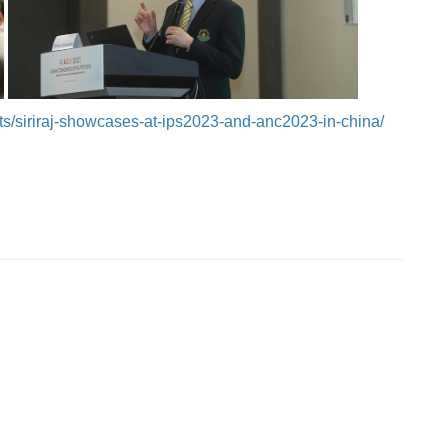
ts/siriraj-showcases-at-ips2023-and-anc2023-in-china/