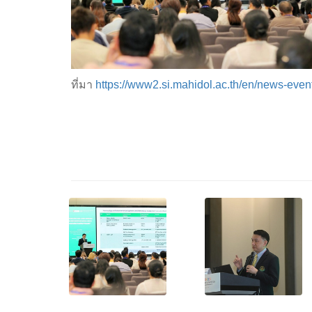
ที่มา
https://www2.si.mahidol.ac.th/en/news-even