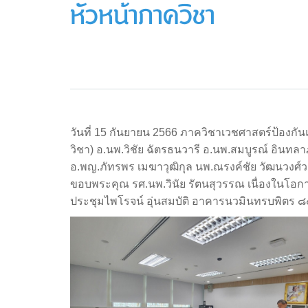
หัวหน้าภาควิชา
วันที่ 15 กันยายน 2566 ภาควิชาเวชศาสตร์ป้องก
วิชา) อ.นพ.วิชัย ฉัตรธนวารี อ.นพ.สมบูรณ์ อินท
อ.พญ.ภัทรพร เมฆาวุฒิกุล นพ.ณรงค์ชัย วัฒนวงศ
ขอบพระคุณ รศ.นพ.วินัย รัตนสุวรรณ เนื่องในโ
ประชุมไพโรจน์ อุ่นสมบัติ อาคารนวมินทรบพิตร ๘