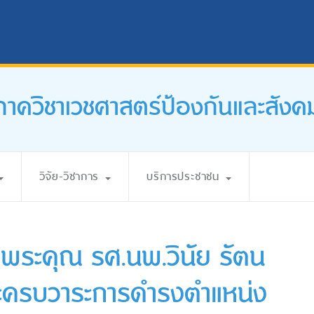
ภาควิชาเวชศาสตร์ป้องกันและสังค
วิจัย-วิชาการ
บริการประชาชน
พระคุณ รศ.นพ.วินัย รัตน
จะครบวาระการดำรงตำแหน่ง