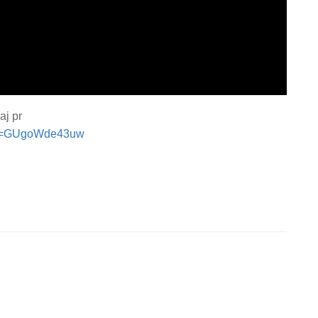
aj pr
p&v=GUgoWde43uw