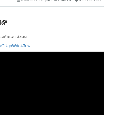
8 กันยายน 2566
อ่าน 2,969 ครั้ง
ข่าวสารภาควิชา
ได้"
้องกันและสังคม
p&v=GUgoWde43uw