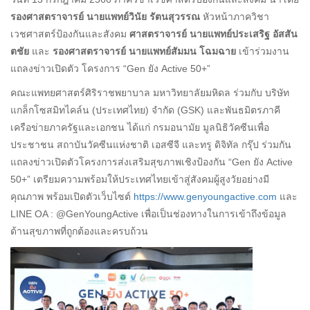
รองศาสตราจารย์ นายแพทย์วินัย รัตนสุวรรณ
หัวหน้าภาควิชา
เวชศาสตร์ป้องกันและสังคม
ศาสตราจารย์ นายแพทย์ประเสริฐ อัสสัน
ตชัย
และ
รองศาสตราจารย์ นายแพทย์สัมมน โฉมฉาย
เข้าร่วมงาน
แถลงข่าวเปิดตัว โครงการ “Gen ยัง Active 50+”
คณะแพทยศาสตร์ศิริราชพยาบาล มหาวิทยาลัยมหิดล ร่วมกับ บริษัท
แกล็กโซสมิทไคล์น (ประเทศไทย) จำกัด (GSK) และพันธมิตรภาคี
เครือข่ายภาครัฐและเอกชน ได้แก่ กรมอนามัย มูลนิธิวัคซีนเพื่อ
ประชาชน สถาบันวัคซีนแห่งชาติ เอสซีจี และทรู ดิจิทัล กรุ๊ป ร่วมกัน
แถลงข่าวเปิดตัวโครงการส่งเสริมสุขภาพเชิงป้องกัน “Gen ยัง Active
50+” เตรียมความพร้อมให้ประเทศไทยเข้าสู่สังคมผู้สูงวัยอย่างมี
คุณภาพ พร้อมเปิดตัวเว็บไซต์
https://www.genyoungactive.com
และ
LINE OA : @GenYoungActive เพื่อเป็นช่องทางในการเข้าถึงข้อมูล
ด้านสุขภาพที่ถูกต้องและครบถ้วน