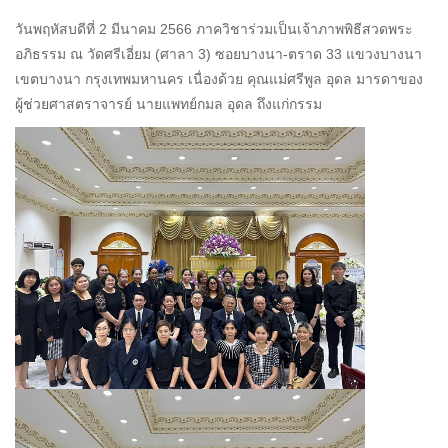
วันพฤหัสบดีที่ 2 มีนาคม 2566 ภาควิชาร่วมเป็นเจ้าภาพพิธีสวดพระ
อภิธรรม ณ วัดศรีเอี่ยม (ศาลา 3) ซอยบางนา-ตราด 33 แขวงบางนา
เขตบางนา กรุงเทพมหานคร เนื่องด้วย คุณแม่ศรีพูล อุดล มารดาของ
ผู้ช่วยศาสตราจารย์ นายแพทย์กมล อุดล ถึงแก่กรรม