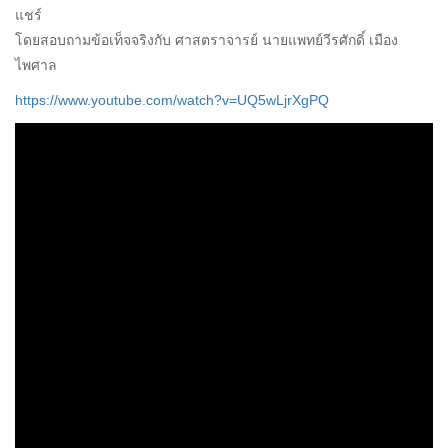
แชร์
โดยสอบถามข้อเท็จจริงกับ ศาสตราจารย์ นายแพทย์วีรศักดิ์ เมือง
ไพศาล
https://www.youtube.com/watch?v=UQ5wLjrXgPQ