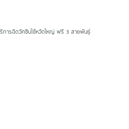
ริการฉีดวัคซีนไข้หวัดใหญ่ ฟรี 3 สายพันธ์ุ