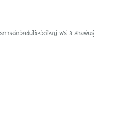
ริการฉีดวัคซีนไข้หวัดใหญ่ ฟรี 3 สายพันธ์ุ