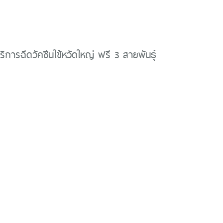
ริการฉีดวัคซีนไข้หวัดใหญ่ ฟรี 3 สายพันธ์ุ