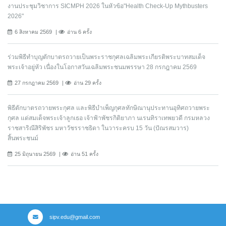
งานประชุมวิชาการ SICMPH 2026 ในหัวข้อ"Health Check-Up Mythbusters
2026"
6 สิงหาคม 2569
อ่าน 6 ครั้ง
ร่วมพิธีทำบุญตักบาตรถวายเป็นพระราชกุศลเฉลิมพระเกียรติพระบาทสมเด็จ
พระเจ้าอยู่หัว เนื่องในโอกาสวันเฉลิมพระชนมพรรษา 28 กรกฎาคม 2569
27 กรกฎาคม 2569
อ่าน 29 ครั้ง
พิธีตักบาตรถวายพระกุศล และพิธีบำเพ็ญกุศลทักษิณานุประทานอุทิศถวายพระ
กุศล แด่สมเด็จพระเจ้าลูกเธอ เจ้าฟ้าพัชรกิติยาภา นเรนทิราเทพยวดี กรมหลวง
ราชสาริณีสิริพัชร มหาวัชรราชธิดา ในวาระครบ 15 วัน (ปัณรสมวาร)
สิ้นพระชนม์
25 มิถุนายน 2569
อ่าน 51 ครั้ง
sipv.edu@gmail.com