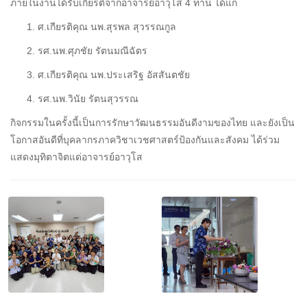
ภายในงานได้รับเกียรติจากอาจารย์อาวุโส 4 ท่าน ได้แก่
ศ.เกียรติคุณ นพ.สุรพล สุวรรณกูล
รศ.นพ.ศุภชัย รัตนมณีฉัตร
ศ.เกียรติคุณ นพ.ประเสริฐ อัสสันตชัย
รศ.นพ.วินัย รัตนสุวรรณ
กิจกรรมในครั้งนี้เป็นการรักษาวัฒนธรรมอันดีงามของไทย และยังเป็น
โอกาสอันดีที่บุคลากรภาควิชาเวชศาสตร์ป้องกันและสังคม ได้ร่วม
แสดงมุทิตาจิตแด่อาจารย์อาวุโส