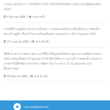
งานประชุมวิชาการ SICMPH 2026 ในหัวข้อ"Health Check-Up Mythbusters
2026"
6 สิงหาคม 2569
อ่าน 6 ครั้ง
ร่วมพิธีทำบุญตักบาตรถวายเป็นพระราชกุศลเฉลิมพระเกียรติพระบาทสมเด็จ
พระเจ้าอยู่หัว เนื่องในโอกาสวันเฉลิมพระชนมพรรษา 28 กรกฎาคม 2569
27 กรกฎาคม 2569
อ่าน 29 ครั้ง
พิธีตักบาตรถวายพระกุศล และพิธีบำเพ็ญกุศลทักษิณานุประทานอุทิศถวายพระ
กุศล แด่สมเด็จพระเจ้าลูกเธอ เจ้าฟ้าพัชรกิติยาภา นเรนทิราเทพยวดี กรมหลวง
ราชสาริณีสิริพัชร มหาวัชรราชธิดา ในวาระครบ 15 วัน (ปัณรสมวาร)
สิ้นพระชนม์
25 มิถุนายน 2569
อ่าน 51 ครั้ง
sipv.edu@gmail.com