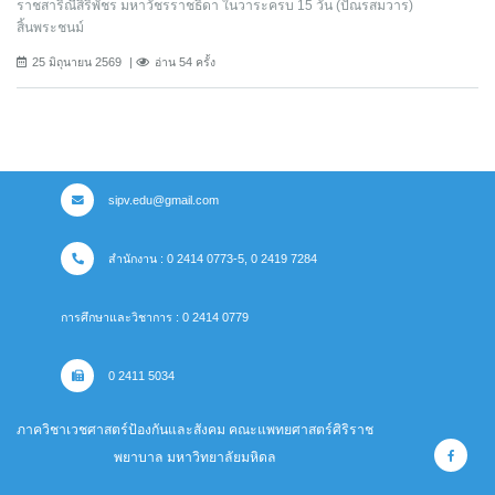
ราชสาริณีสิริพัชร มหาวัชรราชธิดา ในวาระครบ 15 วัน (ปัณรสมวาร)
สิ้นพระชนม์
25 มิถุนายน 2569
อ่าน 54 ครั้ง
sipv.edu@gmail.com
สำนักงาน : 0 2414 0773-5, 0 2419 7284
การศึกษาและวิชาการ : 0 2414 0779
0 2411 5034
ภาควิชาเวชศาสตร์ป้องกันและสังคม คณะแพทยศาสตร์ศิริราช
พยาบาล มหาวิทยาลัยมหิดล