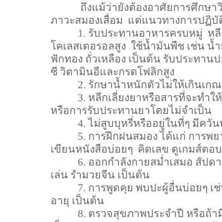
ถึงแม้ว่ายังต้องอาศัยการศึกษาว
ภาวะสมองเสื่อม
แต่แนวทางการปฏิบัติต
1.
รับประทานอาหารครบหมู่
หลี
โคเลสเตอรอลสูง
ใช้น้ำมันพืช เช่น น
ฟักทอง ถั่วเหลือง เป็นต้น รับประทาน
ซี วิตามินอีและกรดโฟลิกสูง
2.
รักษาน้ำหนักตัวไม่ให้เกินเ
3.
หลีกเลี่ยงยาหรือสารที่จะทำให
หรือการรับประทานยาโดยไม่จำเป็น
4.
ไม่สูบบุหรี่หรืออยู่ในที่ๆ มีควันบ
5.
การฝึกฝนสมอง ได้แก่ การพยา
เขียนหนังสือบ่อยๆ
คิดเลข ดูเกมส์ตอบ
6.
ออกกำลังกายสม่ำเสมอ สัปดา
เล่น รำมวยจีน เป็นต้น
7.
การพูดคุย พบปะผู้อื่นบ่อยๆ เช
อายุ เป็นต้น
8.
ตรวจสุขภาพประจำปี หรือถ้าม