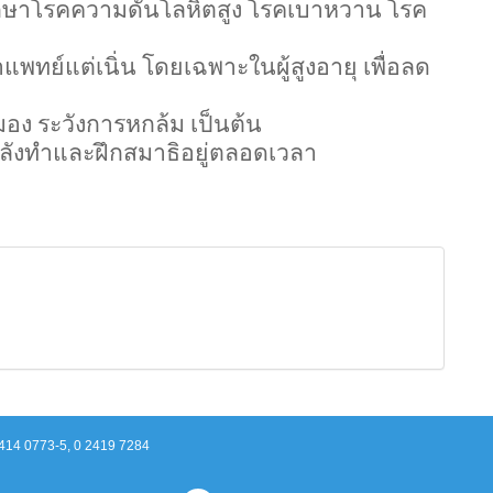
ักษาโรคความดันโลหิตสูง โรคเบาหวาน โรค
พทย์แต่เนิ่น โดยเฉพาะในผู้สูงอายุ เพื่อลด
อสมอง ระวังการหกล้ม เป็นต้น
กำลังทำและฝึกสมาธิอยู่ตลอดเวลา
2414 0773-5, 0 2419 7284