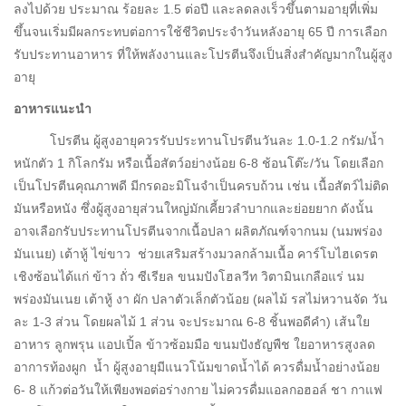
ลงไปด้วย ประมาณ ร้อยละ 1.5 ต่อปี และลดลงเร็วขึ้นตามอายุที่เพิ่ม
ขึ้นจนเริ่มมีผลกระทบต่อการใช้ชีวิตประจำวันหลังอายุ 65 ปี การเลือก
รับประทานอาหาร ที่ให้พลังงานและโปรตีนจึงเป็นสิ่งสำคัญมากในผู้สูง
อายุ
อาหารแนะนำ
โปรตีน ผู้สูงอายุควรรับประทานโปรตีนวันละ 1.0-1.2 กรัม/น้ำ
หนักตัว 1 กิโลกรัม หรือเนื้อสัตว์อย่างน้อย 6-8 ช้อนโต๊ะ/วัน โดยเลือก
เป็นโปรตีนคุณภาพดี มีกรดอะมิโนจำเป็นครบถ้วน เช่น เนื้อสัตว์ไม่ติด
มันหรือหนัง ซึ่งผู้สูงอายุส่วนใหญ่มักเคี้ยวลำบากและย่อยยาก ดังนั้น
อาจเลือกรับประทานโปรตีนจากเนื้อปลา ผลิตภัณฑ์จากนม (นมพร่อง
มันเนย) เต้าหู้ ไข่ขาว ช่วยเสริมสร้างมวลกล้ามเนื้อ คาร์โบไฮเดรต
เชิงซ้อนได้แก่ ข้าว ถั่ว ซีเรียล ขนมปังโฮลวีท วิตามินเกลือแร่ นม
พร่องมันเนย เต้าหู้ งา ผัก ปลาตัวเล็กตัวน้อย (ผลไม้ รสไม่หวานจัด วัน
ละ 1-3 ส่วน โดยผลไม้ 1 ส่วน จะประมาณ 6-8 ชิ้นพอดีคำ) เส้นใย
อาหาร ลูกพรุน แอปเปิ้ล ข้าวซ้อมมือ ขนมปังธัญพืช ใยอาหารสูงลด
อาการท้องผูก น้ำ ผู้สูงอายุมีแนวโน้มขาดน้ำได้ ควรดื่มน้ำอย่างน้อย
6- 8 แก้วต่อวันให้เพียงพอต่อร่างกาย ไม่ควรดื่มแอลกอฮอล์ ชา กาแฟ